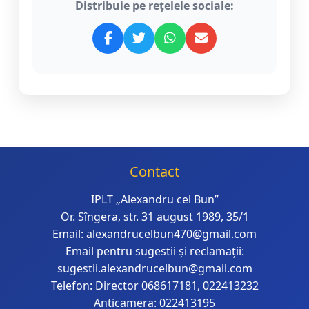
Distribuie pe rețelele sociale:
Contact
IPLT „Alexandru cel Bun”
Or. Sîngera, str. 31 august 1989, 35/1
Email: alexandrucelbun470@gmail.com
Email pentru sugestii și reclamații:
sugestii.alexandrucelbun@gmail.com
Telefon: Director 068617181, 022413232
Anticamera: 022413195