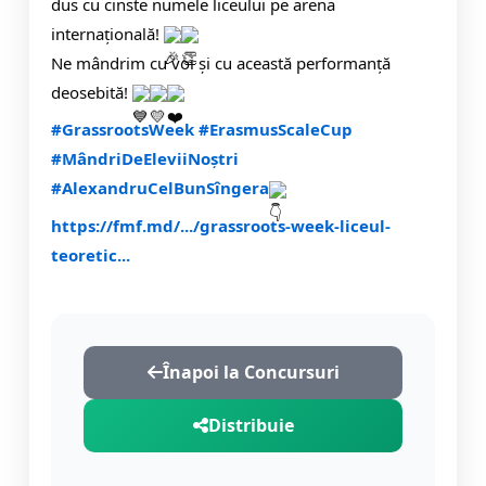
dus cu cinste numele liceului pe arena
internațională!
Ne mândrim cu voi și cu această performanță
deosebită!
#GrassrootsWeek
#ErasmusScaleCup
#MândriDeEleviiNoștri
#AlexandruCelBunSîngera
https://fmf.md/.../grassroots-week-liceul-
teoretic...
Înapoi la Concursuri
Distribuie