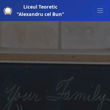
Liceul Teoretic
"Alexandru cel Bun"