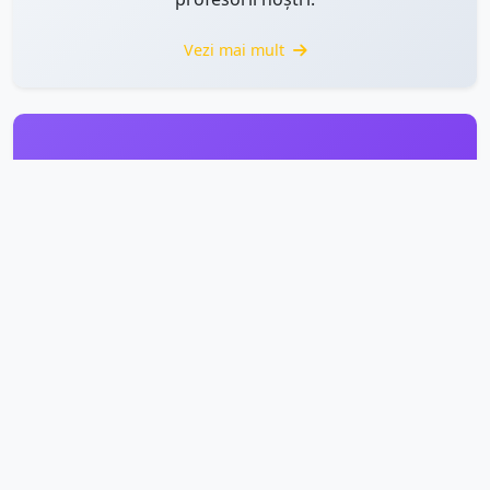
Vezi mai mult
Rapoarte de activitate
Accesați rapoartele anuale și documentele oficiale
ale instituției.
Vezi mai mult